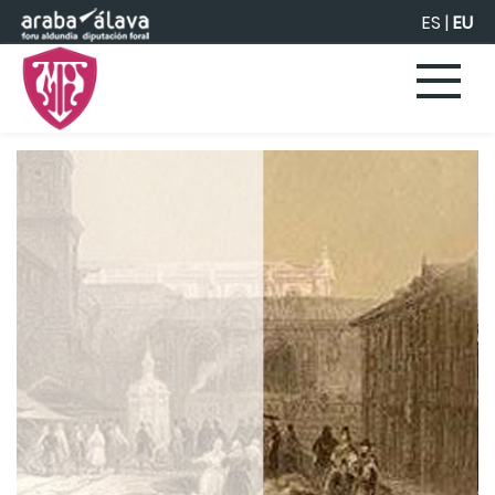
Eduki nagusira joan
ES
|
EU