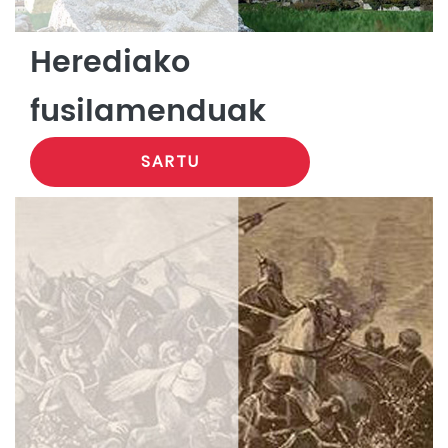
Herediako
fusilamenduak
SARTU