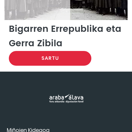
Bigarren Errepublika eta
Gerra Zibila
SARTU
Miñoien Kidegoa