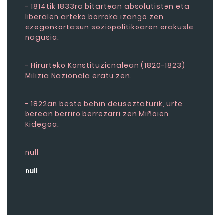
- 1814tik 1833ra bitartean absolutisten eta
liberalen arteko borroka izango zen
ezegonkortasun soziopolitikoaren erakusle
nagusia.
- Hirurteko Konstituzionalean (1820-1823)
Milizia Nazionala eratu zen.
- 1822an beste behin deuseztaturik, urte
berean berriro berrezarri zen Miñoien
Kidegoa.
null
null