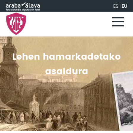
Eduki nagusira joan
ES
|
EU
Lehen hamarkadetako
asaldura