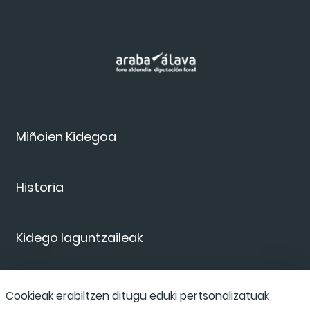
Miñoien Kidegoa
Historia
Kidego laguntzaileak
Eskumenak
Cookieak erabiltzen ditugu eduki pertsonalizatuak