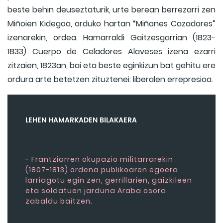
beste behin deuseztaturik, urte berean berrezarri zen
Miñoien Kidegoa, orduko hartan “Miñones Cazadores”
izenarekin, ordea. Hamarraldi Gaitzesgarrian (1823-
1833) Cuerpo de Celadores Alaveses izena ezarri
zitzaien, 1823an, bai eta beste eginkizun bat gehitu ere
ordura arte betetzen zituztenei: liberalen errepresioa.
LEHEN HAMARKADEN BILAKAERA
- Frantziarren okupazio militarrarekin
(1807-1813) ordena publikoaren egoera
larriagotu egin zen, gerrillarien, gaizkileen
eta soldatuen jarduna Araba osora
zabaldu baitzen.