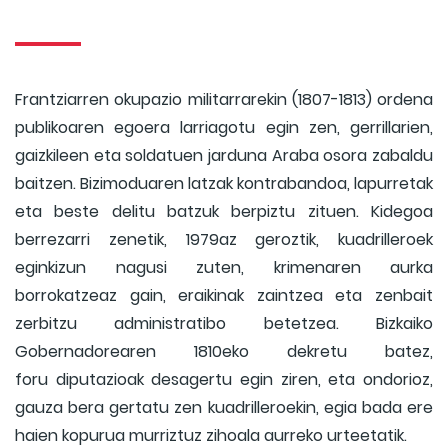
Frantziarren okupazio militarrarekin (1807-1813) ordena
publikoaren egoera larriagotu egin zen, gerrillarien,
gaizkileen eta soldatuen jarduna Araba osora zabaldu
baitzen. Bizimoduaren latzak kontrabandoa, lapurretak
eta beste delitu batzuk berpiztu zituen. Kidegoa
berrezarri zenetik, 1979az geroztik, kuadrilleroek
eginkizun nagusi zuten, krimenaren aurka
borrokatzeaz gain, eraikinak zaintzea eta zenbait
zerbitzu administratibo betetzea. Bizkaiko
Gobernadorearen 1810eko dekretu batez,
foru diputazioak desagertu egin ziren, eta ondorioz,
gauza bera gertatu zen kuadrilleroekin, egia bada ere
haien kopurua murriztuz zihoala aurreko urteetatik.