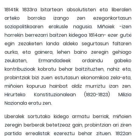
1814tik 1833ra bitartean absolutisten eta liberalen
arteko borroka izango zen ezegonkortasun
soziopolitikoaren erakusle nagusia. Miñoiek -izen
horrekin berrezarri baitzen kidegoa 1814an- ezer gutxi
egin zezaketen landa aldeko segurtasun faltaren
aurka, eta gainera, lehen baino zeregin gehiago
zeukaten, Ermandadeek ordaindu gabeko
kontribuzioak kobratu behar baitzituzten, nahiz eta,
probintziak bizi zuen estutasun ekonomikoa zela-eta,
miñoien kopurua hainbat aldiz murriztu izan zen.
Hirurteko Konstituzionalean (1820-1823) Milizia
Nazionala eratu zen.
Liberalek sortutako kidego armatu berriak, miñoien
zeregin berberak betetzeaz gain, probintzian ari ziren
partida errealistak ezereztu behar zituen. 1822an